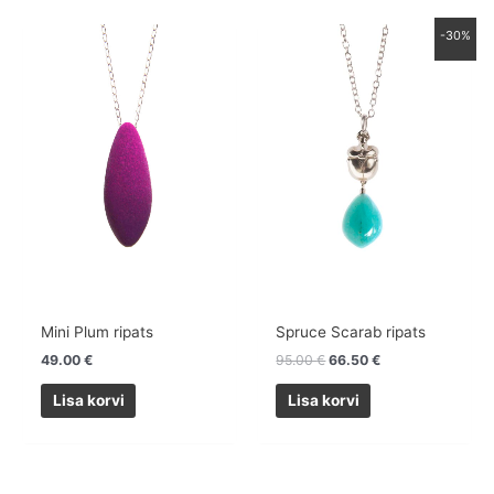
Algne
Praegune
-30%
hind
hind
oli:
on:
95.00 €.
66.50 €.
Mini Plum ripats
Spruce Scarab ripats
49.00
€
95.00
€
66.50
€
Lisa korvi
Lisa korvi