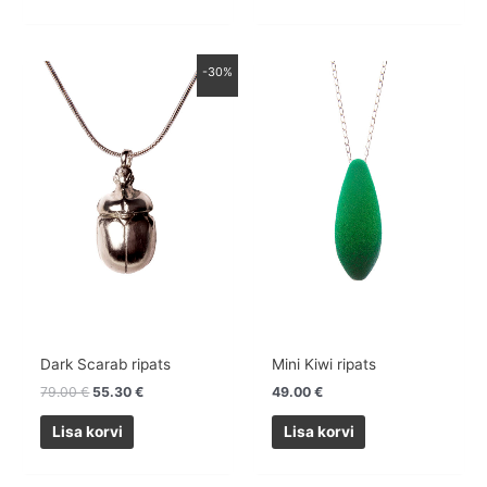
Algne
Praegune
-30%
hind
hind
oli:
on:
79.00 €.
55.30 €.
Dark Scarab ripats
Mini Kiwi ripats
79.00
€
55.30
€
49.00
€
Lisa korvi
Lisa korvi