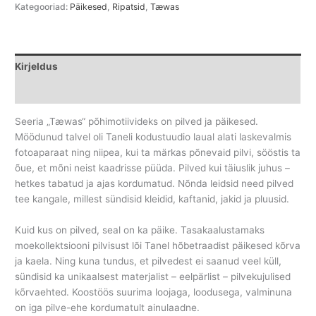
Kategooriad:
Päikesed
,
Ripatsid
,
Tæwas
Kirjeldus
Lisainfo
Seeria „Tæwas“ põhimotiivideks on pilved ja päikesed.
Möödunud talvel oli Taneli kodustuudio laual alati laskevalmis
fotoaparaat ning niipea, kui ta märkas põnevaid pilvi, sööstis ta
õue, et mõni neist kaadrisse püüda. Pilved kui täiuslik juhus –
hetkes tabatud ja ajas kordumatud. Nõnda leidsid need pilved
tee kangale, millest sündisid kleidid, kaftanid, jakid ja pluusid.
Kuid kus on pilved, seal on ka päike. Tasakaalustamaks
moekollektsiooni pilvisust lõi Tanel hõbetraadist päikesed kõrva
ja kaela. Ning kuna tundus, et pilvedest ei saanud veel küll,
sündisid ka unikaalsest materjalist – eelpärlist – pilvekujulised
kõrvaehted. Koostöös suurima loojaga, loodusega, valminuna
on iga pilve-ehe kordumatult ainulaadne.