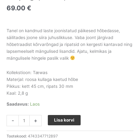
69.00
€
Tanel on kandnud laste joonistatud päikesed hõbedasse,
säilitades joone siira juhuslikkuse. Vaba joont järgivad
hõbetraadist kõrvarõngad ja ripatsid on kergesti kantavad ning
lapsemeelselt mängulised lisandid. Ajatu, kelmikas ja
mängulisele hingele paslik valik
Kollekstioon: Tæwas
Materjal: roosa kullaga kaetud hõbe
Pikkus: kett 45 cm, ripats 30 mm
Kaal: 2,8 g
Saadavus:
Laos
-
+
Lisa korvi
Tootekood:
4743347712897