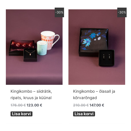
Algne
Praegune
Algne
Praegune
-30%
-30%
hind
hind
hind
hind
oli:
on:
oli:
on:
176.00 €.
123.00 €.
210.00 €.
147.00 €.
Kingikombo – siidrätik,
Kingikombo – õlasall ja
ripats, kruus ja küünal
kõrvarõngad
176.00
€
123.00
€
210.00
€
147.00
€
Lisa korvi
Lisa korvi