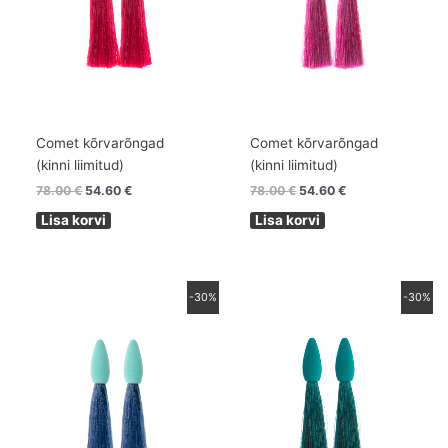
Comet kõrvarõngad
Comet kõrvarõngad
(kinni liimitud)
(kinni liimitud)
78.00
€
54.60
€
78.00
€
54.60
€
Lisa korvi
Lisa korvi
Algne
Praegune
Algne
Praegune
-30%
-30%
hind
hind
hind
hind
oli:
on:
oli:
on:
78.00 €.
54.60 €.
78.00 €.
54.60 €.