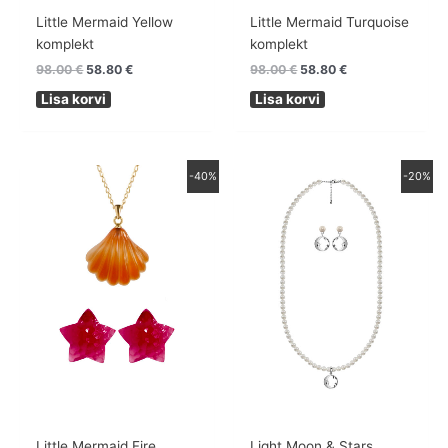
Little Mermaid Yellow
Little Mermaid Turquoise
komplekt
komplekt
98.00
€
58.80
€
98.00
€
58.80
€
Lisa korvi
Lisa korvi
Algne
Praegune
Algne
Praegune
-40%
-20%
hind
hind
hind
hind
oli:
on:
oli:
on:
98.00 €.
58.80 €.
210.00 €.
168.00 €.
Little Mermaid Fire
Light Moon & Stars