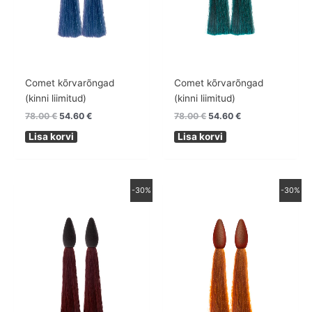
Comet kõrvarõngad
Comet kõrvarõngad
(kinni liimitud)
(kinni liimitud)
78.00
€
54.60
€
78.00
€
54.60
€
Lisa korvi
Lisa korvi
Algne
Praegune
Algne
Praegune
-30%
-30%
hind
hind
hind
hind
oli:
on:
oli:
on:
78.00 €.
54.60 €.
78.00 €.
54.60 €.