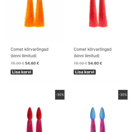
Comet kõrvarõngad
Comet kõrvarõngad
(kinni liimitud)
(kinni liimitud)
78.00
€
54.60
€
78.00
€
54.60
€
Lisa korvi
Lisa korvi
Algne
Praegune
Algne
Praegune
-30%
-30%
hind
hind
hind
hind
oli:
on:
oli:
on:
78.00 €.
54.60 €.
78.00 €.
54.60 €.