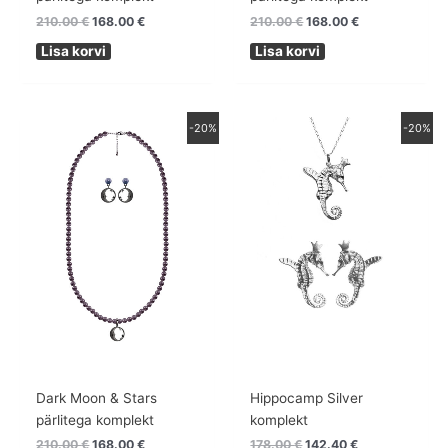
210.00
€
168.00
€
210.00
€
168.00
€
Lisa korvi
Lisa korvi
Algne
Praegune
Algne
Praegune
-20%
-20%
hind
hind
hind
hind
oli:
on:
oli:
on:
210.00 €.
168.00 €.
178.00 €.
142.40 €.
Dark Moon & Stars
Hippocamp Silver
pärlitega komplekt
komplekt
210.00
€
168.00
€
178.00
€
142.40
€