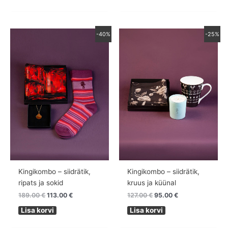
Algne
Praegune
Algne
Praegune
-40%
-25%
hind
hind
hind
hind
oli:
on:
oli:
on:
189.00 €.
113.00 €.
127.00 €.
95.00 €.
Kingikombo – siidrätik,
Kingikombo – siidrätik,
ripats ja sokid
kruus ja küünal
189.00
€
113.00
€
127.00
€
95.00
€
Lisa korvi
Lisa korvi