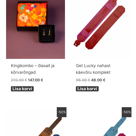
Kingikombo – õlasall ja
Get Lucky nahast
kõrvarõngad
käevõru komplekt
210.00
€
147.00
€
96.00
€
48.00
€
Lisa korvi
Lisa korvi
Algne
Praegune
Algne
Praegune
-50%
-50%
hind
hind
hind
hind
oli:
on:
oli:
on:
96.00 €.
48.00 €.
96.00 €.
48.00 €.