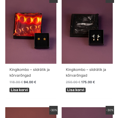
hind
hind
hind
hind
oli:
on:
oli:
on:
118.00 €.
94.00 €.
250.00 €.
175.00 €.
Kingikombo – siidrätik ja
Kingikombo – siidrätik ja
kõrvarõngad
kõrvarõngad
118.00
€
94.00
€
250.00
€
175.00
€
Lisa korvi
Lisa korvi
Algne
Praegune
Algne
Praegune
-30%
-30%
hind
hind
hind
hind
oli:
on:
oli:
on: