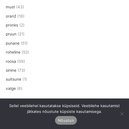
must
(43)
oranž
(19)
pronks
(2)
pruun
(21)
punane
(51)
roheline
(52)
roosa
(59)
sinine
(73)
suitsune
(1)
valge
(6)
Sellel veebilehel kasutatakse küpsiseid. Veebilehe kasutamist
jätkates nõustute küpsiste kasutamisega.
Nõustun
Müügitingimused