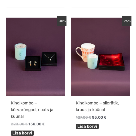
Algne
Praegune
Algne
Praegune
-30%
-25%
hind
hind
hind
hind
oli:
on:
oli:
on:
223.00 €.
156.00 €.
127.00 €.
95.00 €.
Kingikombo –
Kingikombo – siidrätik,
kõrvarõngad, ripats ja
kruus ja küünal
küünal
127.00
€
95.00
€
223.00
€
156.00
€
Lisa korvi
Lisa korvi