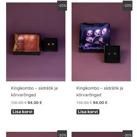
Algne
Praegune
Algne
Praegune
-20%
-20%
hind
hind
hind
hind
oli:
on:
oli:
on:
118.00 €.
94.00 €.
118.00 €.
94.00 €.
Kingikombo – siidrätik ja
Kingikombo – siidrätik ja
kõrvarõngad
kõrvarõngad
118.00
€
94.00
€
118.00
€
94.00
€
Lisa korvi
Lisa korvi
Algne
Praegune
Algne
Praegune
-20%
-30%