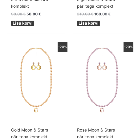
komplekt
pärlitega komplekt
98.00
€
58.80
€
210.00
€
168.00
€
Lisa korvi
Lisa korvi
Algne
Praegune
Algne
Praegune
-20%
-20%
hind
hind
hind
hind
oli:
on:
oli:
on:
210.00 €.
168.00 €.
210.00 €.
168.00 €.
Gold Moon & Stars
Rose Moon & Stars
pärlitega komplekt
pärlitega komplekt