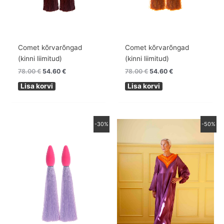
Comet kõrvarõngad
Comet kõrvarõngad
(kinni liimitud)
(kinni liimitud)
78.00
€
54.60
€
78.00
€
54.60
€
Lisa korvi
Lisa korvi
Algne
Praegune
Algne
Praegune
-30%
-50%
hind
hind
hind
hind
oli:
on:
oli:
on:
78.00 €.
54.60 €.
690.00 €.
345.00 €.