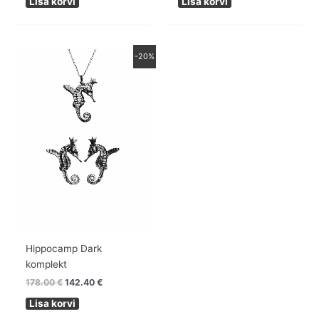
Lisa korvi
Lisa korvi
Algne
Praegune
-20%
hind
hind
oli:
on:
178.00 €.
142.40 €.
Hippocamp Dark
komplekt
178.00
€
142.40
€
Lisa korvi