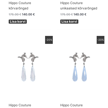
Hippo Couture
Hippo Couture
kõrvarõngad
unikaalsed kõrvarõngad
175.00
€
140.00
€
175.00
€
140.00
€
Lisa korvi
Lisa korvi
Algne
Praegune
Algne
Praegune
-20%
-20%
hind
hind
hind
hind
oli:
on:
oli:
on:
175.00 €.
140.00 €.
175.00 €.
140.00 €.
Hippo Couture
Hippo Couture