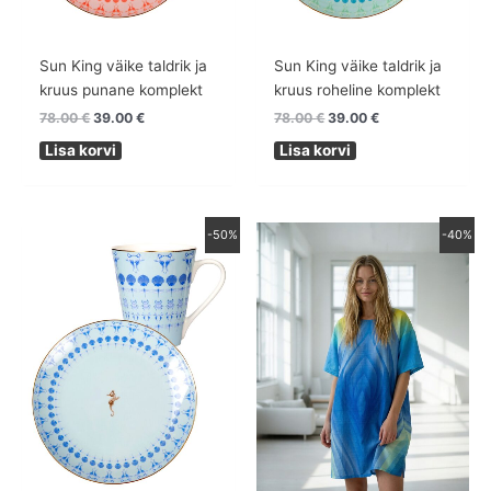
Sun King väike taldrik ja
Sun King väike taldrik ja
kruus punane komplekt
kruus roheline komplekt
78.00
€
39.00
€
78.00
€
39.00
€
Lisa korvi
Lisa korvi
Algne
Praegune
Algne
Praegune
-50%
-40%
hind
hind
hind
hind
oli:
on:
oli:
on:
78.00 €.
39.00 €.
490.00 €.
294.00 €.