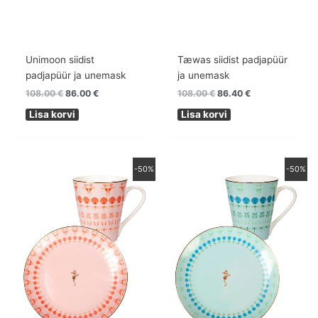
Unimoon siidist
Tæwas siidist padjapüür
padjapüür ja unemask
ja unemask
108.00
€
86.00
€
108.00
€
86.40
€
Lisa korvi
Lisa korvi
Algne
Praegune
Algne
Praegune
-50%
-50%
hind
hind
hind
hind
oli:
on:
oli:
on:
78.00 €.
39.00 €.
78.00 €.
39.00 €.