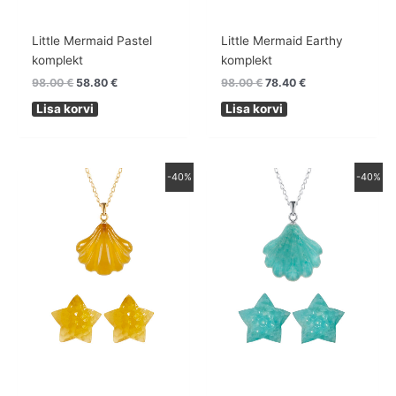
Little Mermaid Pastel
Little Mermaid Earthy
komplekt
komplekt
98.00
€
58.80
€
98.00
€
78.40
€
Lisa korvi
Lisa korvi
Algne
Praegune
Algne
Praegune
-40%
-40%
hind
hind
hind
hind
oli:
on:
oli:
on:
98.00 €.
58.80 €.
98.00 €.
58.80 €.