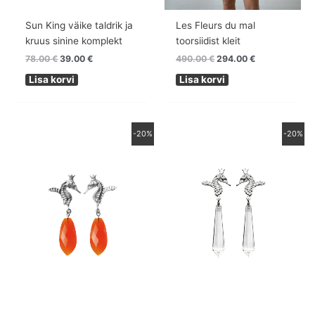
Sun King väike taldrik ja
Les Fleurs du mal
kruus sinine komplekt
toorsiidist kleit
78.00
€
39.00
€
490.00
€
294.00
€
Lisa korvi
Lisa korvi
Algne
Praegune
Algne
Praegune
-20%
-20%
hind
hind
hind
hind
oli:
on:
oli:
on:
175.00 €.
140.00 €.
175.00 €.
140.00 €.