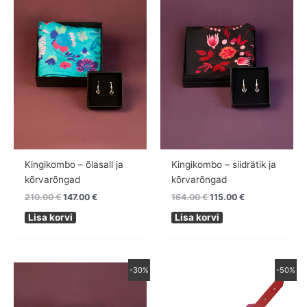
210.00 €.
147.00 €.
164.00 €.
115.00 €.
Kingikombo – õlasall ja
Kingikombo – siidrätik ja
kõrvarõngad
kõrvarõngad
210.00
€
147.00
€
164.00
€
115.00
€
Lisa korvi
Lisa korvi
Algne
Praegune
Algne
Praegune
-30%
-50%
hind
hind
hind
hind
oli:
on:
oli:
on:
210.00 €.
147.00 €.
96.00 €.
48.00 €.