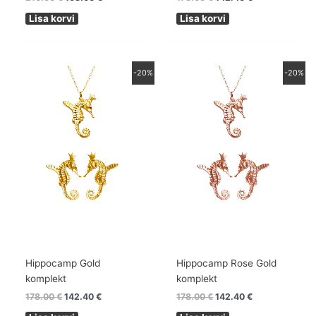
Lisa korvi
Lisa korvi
Algne
Praegune
Algne
Praegune
-20%
-20%
hind
hind
hind
hind
oli:
on:
oli:
on:
178.00 €.
142.40 €.
178.00 €.
142.40 €.
Hippocamp Gold
Hippocamp Rose Gold
komplekt
komplekt
178.00
€
142.40
€
178.00
€
142.40
€