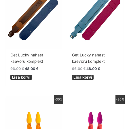
Get Lucky nahast
Get Lucky nahast
käevõru komplekt
käevõru komplekt
96.00
€
48.00
€
96.00
€
48.00
€
Lisa korvi
Lisa korvi
Algne
Praegune
Algne
Praegune
-30%
-30%
hind
hind
hind
hind
oli:
on:
oli:
on:
78.00 €.
54.60 €.
78.00 €.
54.60 €.