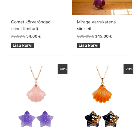
Comet kõrvarõngad
Mirage varrukatega
(kinni liimitud)
siidkleit
78.00
€
54.60
€
690.00
€
345.00
€
Lisa korvi
Lisa korvi
Algne
Praegune
Algne
Praegune
-40%
-20%
hind
hind
hind
hind
oli:
on:
oli:
on:
98.00 €.
58.80 €.
98.00 €.
78.40 €.