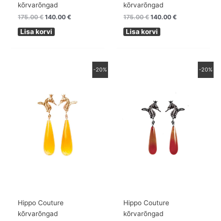
kõrvarõngad
kõrvarõngad
175.00
€
140.00
€
175.00
€
140.00
€
Lisa korvi
Lisa korvi
Algne
Praegune
Algne
Praegune
-20%
-20%
hind
hind
hind
hind
oli:
on:
oli:
on:
175.00 €.
140.00 €.
175.00 €.
140.00 €.
Hippo Couture
Hippo Couture
kõrvarõngad
kõrvarõngad