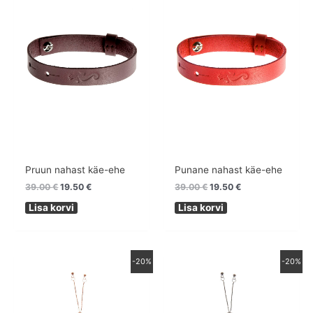
oli:
on:
oli:
on:
39.00 €.
19.50 €.
39.00 €.
19.50 €.
Pruun nahast käe-ehe
Punane nahast käe-ehe
39.00
€
19.50
€
39.00
€
19.50
€
Lisa korvi
Lisa korvi
Algne
Praegune
Algne
Praegune
-20%
-20%
hind
hind
hind
hind
oli:
on:
oli:
on:
69.00 €.
55.20 €.
69.00 €.
55.20 €.