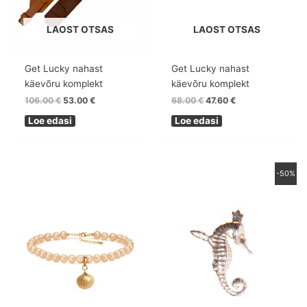
LAOST OTSAS
LAOST OTSAS
Get Lucky nahast
Get Lucky nahast
käevõru komplekt
käevõru komplekt
106.00
€
53.00
€
68.00
€
47.60
€
Loe edasi
Loe edasi
Algne
Praegune
-50%
hind
hind
oli:
on:
29.00 €.
14.50 €.