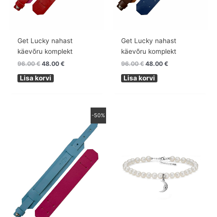
Get Lucky nahast
Get Lucky nahast
käevõru komplekt
käevõru komplekt
96.00
€
48.00
€
96.00
€
48.00
€
Lisa korvi
Lisa korvi
Algne
Praegune
-50%
hind
hind
oli:
on:
96.00 €.
48.00 €.