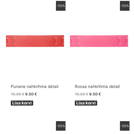
Algne
Praegune
Algne
Praegune
-50%
-50%
hind
hind
hind
hind
oli:
on:
oli:
on:
19.00 €.
9.50 €.
19.00 €.
9.50 €.
Punane nahkrihma detail
Roosa nahkrihma detail
19.00
€
9.50
€
19.00
€
9.50
€
Lisa korvi
Lisa korvi
Algne
Praegune
Algne
Praegune
-50%
-50%
hind
hind
hind
hind