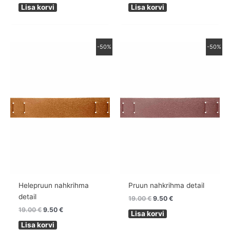
Lisa korvi
Lisa korvi
Algne
Praegune
Algne
Praegune
-50%
-50%
hind
hind
hind
hind
oli:
on:
oli:
on:
19.00 €.
9.50 €.
19.00 €.
9.50 €.
Helepruun nahkrihma
Pruun nahkrihma detail
detail
19.00
€
9.50
€
19.00
€
9.50
€
Lisa korvi
Lisa korvi