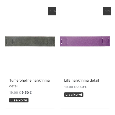
Algne
Praegune
Algne
Praegune
-50%
-50%
hind
hind
hind
hind
oli:
on:
oli:
on:
19.00 €.
9.50 €.
19.00 €.
9.50 €.
Tumeroheline nahkrihma
Lilla nahkrihma detail
detail
19.00
€
9.50
€
19.00
€
9.50
€
Lisa korvi
Lisa korvi