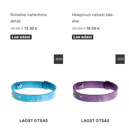
Roheline nahkrihma
Helepruun nahast käe-
detail
ehe
19.00
€
13.30
€
39.00
€
19.50
€
Loe edasi
Loe edasi
Algne
Praegune
Algne
Praegune
-50%
-30%
hind
hind
hind
hind
oli:
on:
oli:
on:
39.00 €.
19.50 €.
39.00 €.
27.30 €.
LAOST OTSAS
LAOST OTSAS