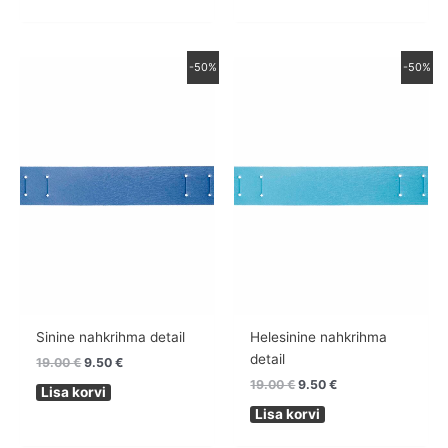
Algne
Praegune
Algne
Praegune
-50%
-50%
hind
hind
hind
hind
oli:
on:
oli:
on:
19.00 €.
9.50 €.
19.00 €.
9.50 €.
Sinine nahkrihma detail
Helesinine nahkrihma
detail
19.00
€
9.50
€
19.00
€
9.50
€
Lisa korvi
Lisa korvi