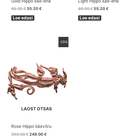
Gold Hippo käe-ehe
Light Hippo käe-ehe
69.00
€
55.20
€
69.00
€
55.20
€
Loe edasi
Loe edasi
Algne
Praegune
-29%
hind
hind
oli:
on:
350.00 €.
249.00 €.
LAOST OTSAS
Rose Hippo käevõru
350.00
€
249.00
€