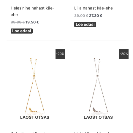
Helesinine nahast käe-
Lilla nahast käe-ehe
ehe
39.00
€
27.30
€
39.00
€
19.50
€
Loe edasi
Loe edasi
Algne
Praegune
Algne
Praegune
-20%
-20%
hind
hind
hind
hind
oli:
on:
oli:
on:
69.00 €.
55.20 €.
69.00 €.
55.20 €.
LAOST OTSAS
LAOST OTSAS