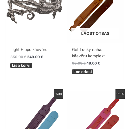
LAOST OTSAS
Light Hippo käevõru
Get Lucky nahast
käevõru komplekt
350.00
€
249.00
€
96.00
€
48.00
€
Lisa korvi
Loe edasi
Algne
Praegune
Algne
Praegune
-50%
-50%
hind
hind
hind
hind
oli:
on:
oli:
on:
106.00 €.
53.00 €.
106.00 €.
53.00 €.