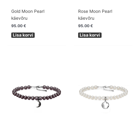
Gold Moon Pearl
Rose Moon Pearl
käevõru
käevõru
95.00
€
95.00
€
Lisa korvi
Lisa korvi