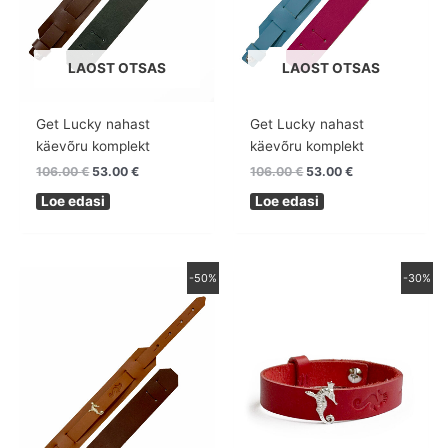
LAOST OTSAS
LAOST OTSAS
Get Lucky nahast
Get Lucky nahast
käevõru komplekt
käevõru komplekt
106.00
€
53.00
€
106.00
€
53.00
€
Loe edasi
Loe edasi
Algne
Praegune
Algne
Praegune
-50%
-30%
hind
hind
hind
hind
oli:
on:
oli:
on:
106.00 €.
53.00 €.
68.00 €.
47.60 €.