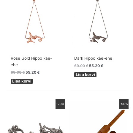
Rose Gold Hippo käe-
Dark Hippo käe-ehe
ehe
69.00
€
55.20
€
69.00
€
55.20
€
Lisa korvi
Lisa korvi
Algne
Praegune
Algne
Praegune
-29%
-50%
hind
hind
hind
hind
oli:
on:
oli:
on:
350.00 €.
249.00 €.
96.00 €.
48.00 €.