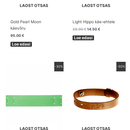
LAOST OTSAS
LAOST OTSAS
Gold Pearl Moon
Light Hippo käe-ehtele
käevõru
29.00
€
14.50
€
95.00
€
Loe edasi
Loe edasi
Algne
Praegune
Algne
Praegune
-30%
-50%
hind
hind
hind
hind
oli:
on:
oli:
on:
19.00 €.
13.30 €.
39.00 €.
19.50 €.
LAOST OTSAS
LAOST OTSAS