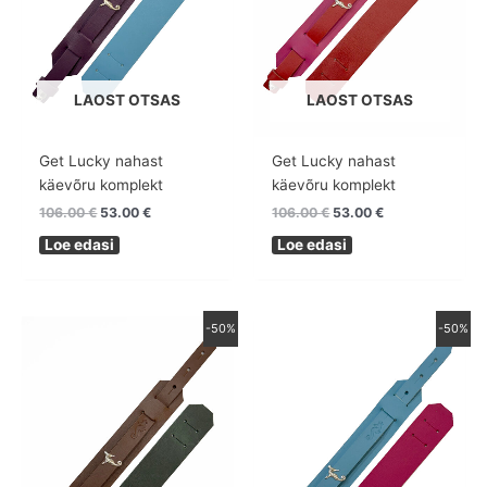
LAOST OTSAS
LAOST OTSAS
Get Lucky nahast
Get Lucky nahast
käevõru komplekt
käevõru komplekt
106.00
€
53.00
€
106.00
€
53.00
€
Loe edasi
Loe edasi
Algne
Praegune
Algne
Praegune
-50%
-50%
hind
hind
hind
hind
oli:
on:
oli:
on:
106.00 €.
53.00 €.
106.00 €.
53.00 €.