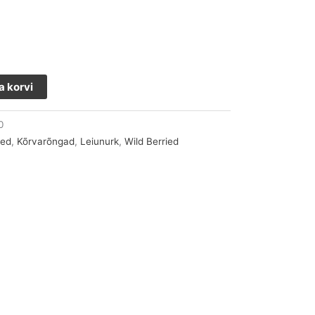
a korvi
0
ted
,
Kõrvarõngad
,
Leiunurk
,
Wild Berried