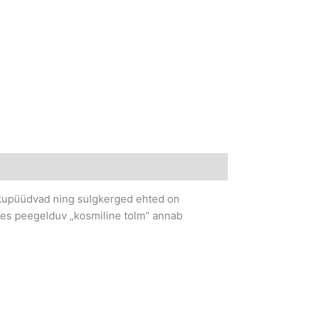
pilkupüüdvad ning sulgkerged ehted on
käes peegelduv „kosmiline tolm” annab