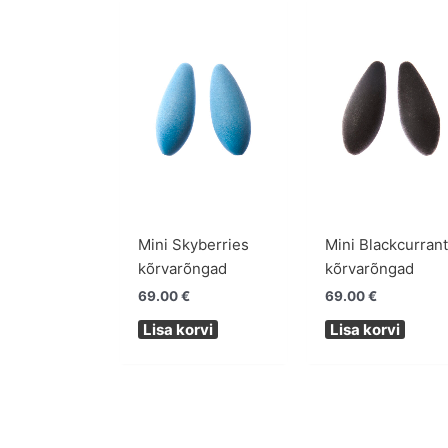
Mini Skyberries
Mini Blackcurran
kõrvarõngad
kõrvarõngad
69.00
€
69.00
€
Lisa korvi
Lisa korvi