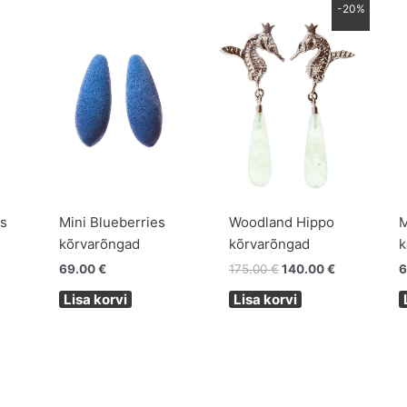
Algne
Praegune
-20%
hind
hind
oli:
on:
175.00 €.
140.00 €.
ts
Mini Blueberries
Woodland Hippo
M
kõrvarõngad
kõrvarõngad
k
69.00
€
175.00
€
140.00
€
6
Lisa korvi
Lisa korvi