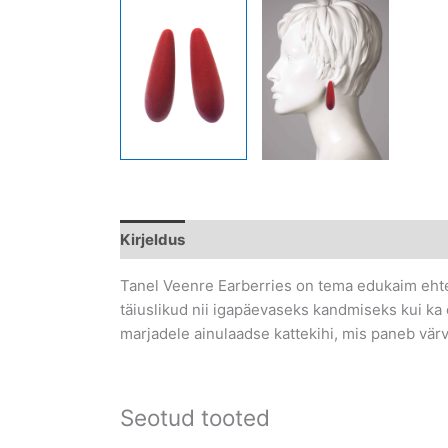
Kirjeldus
Lisainfo
Tanel Veenre Earberries on tema edukaim ehtes
täiuslikud nii igapäevaseks kandmiseks kui ka 
marjadele ainulaadse kattekihi, mis paneb vä
Seotud tooted