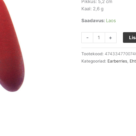
Pikkus: 5,2 cm
Kaal: 2,6 g
Saadavus:
Laos
-
+
Lis
Tootekood:
474334770074
Kategooriad:
Earberries
,
Eh