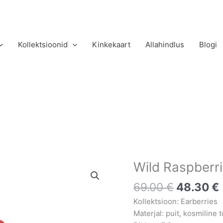
Kollektsioonid
Kinkekaart
Allahindlus
Blogi
Algne
Wild Raspberr
Wild
hind
Raspberries
69.00
€
48.30
€
oli:
kõrvarõngad
69.00 €.
kogus
Kollektsioon: Earberries
Materjal: puit, kosmiline