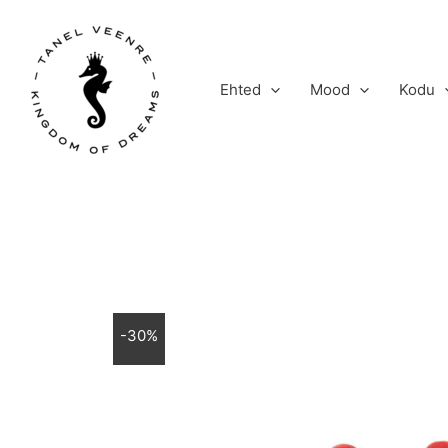
Skip
to
content
Ehted
Mood
Kodu
-30%