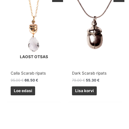
oli:
on:
oli:
on:
95.00 €.
66.50 €.
79.00 €.
55.30 €.
LAOST OTSAS
Calla Scarab ripats
Dark Scarab ripats
95.00
€
66.50
€
79.00
€
55.30
€
Loe edasi
Lisa korvi