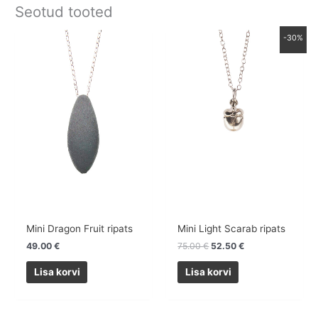
Seotud tooted
Algne
Praegune
-30%
hind
hind
oli:
on:
75.00 €.
52.50 €.
Mini Dragon Fruit ripats
Mini Light Scarab ripats
49.00
€
75.00
€
52.50
€
Lisa korvi
Lisa korvi