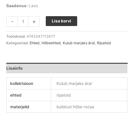
Saadavus:
Laos
-
+
Lisa korvi
Tootekood:
4743347712477
Kategooriad:
Ehted
,
Hõbeehted
,
Kulub marjaks ära!
,
Ripatsid
Lisainfo
kollektsioon
Kulub marjaks ära!
ehted
ripatsid
materjalid
kullatud hõbe roosa