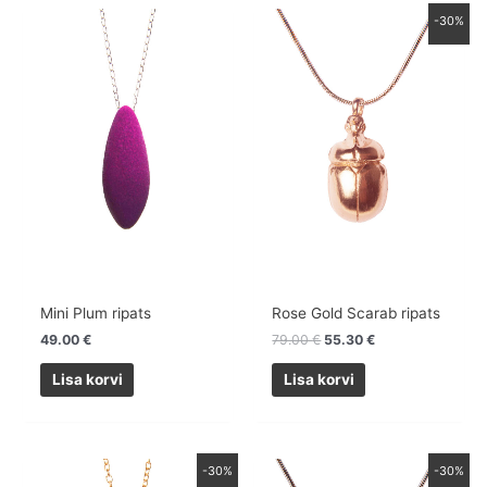
Algne
Praegune
-30%
hind
hind
oli:
on:
79.00 €.
55.30 €.
Mini Plum ripats
Rose Gold Scarab ripats
49.00
€
79.00
€
55.30
€
Lisa korvi
Lisa korvi
Algne
Praegune
Algne
Praegune
-30%
-30%
hind
hind
hind
hind