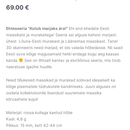
69.00
€
Ehteseeria “Kulub marjaks ära!”
Ehi end ehedate Eesti
maasikate ja murakatega!
Seeria sai alguse kahest marjast:
ühest Lõuna-Eesti murakast ja Läänemaa maasikast. Tanel
3D skanneeris need marjad, et siis valada hõbedasse. Nii saad
Eesti suve kõige magusamaid hetki endaga kogu aeg kaasas
kanda
See on lihtsalt kantav ja elurõõmus seeria, mis toob
naeratuse igaühe huulile.
Need tillukesed maasikad ja murakad sobivad ideaalselt ka
kõige pisematele tüdrukutele kandmiseks. Juuni alguses on
oodata kollektsioonile lisandust suuremate maasika
kõrvaehete kujul!
Materjal: roosa kullaga kaetud hõbe
Kaal: 4,8 g
Pikkus: 15 mm, kett 42-44 cm