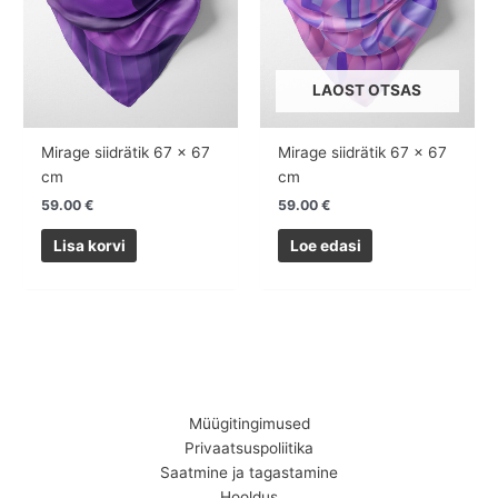
LAOST OTSAS
Mirage siidrätik 67 x 67
Mirage siidrätik 67 x 67
cm
cm
59.00
€
59.00
€
Lisa korvi
Loe edasi
Müügitingimused
Privaatsuspoliitika
Saatmine ja tagastamine
Hooldus