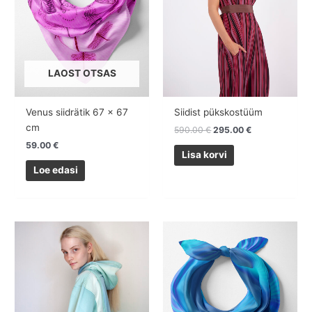
LAOST OTSAS
Venus siidrätik 67 x 67
Siidist pükskostüüm
cm
590.00
€
295.00
€
59.00
€
Lisa korvi
Loe edasi