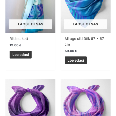
LAOST OTSAS
LAOST OTSAS
Riidest kott
Mirage siidrätik 67 x 67
cm
19.00
€
59.00
€
Loe edasi
Loe edasi