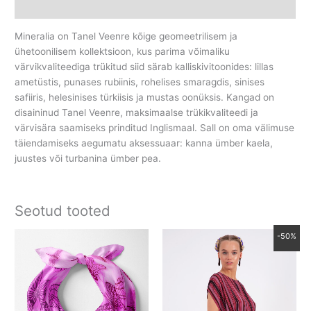
Lisainfo
Mineralia on Tanel Veenre kõige geomeetrilisem ja
ühetoonilisem kollektsioon, kus parima võimaliku
värvikvaliteediga trükitud siid särab kalliskivitoonides: lillas
ametüstis, punases rubiinis, rohelises smaragdis, sinises
safiiris, helesinises türkiisis ja mustas oonüksis. Kangad on
disaininud Tanel Veenre, maksimaalse trükikvaliteedi ja
värvisära saamiseks prinditud Inglismaal. Sall on oma välimuse
täiendamiseks aegumatu aksessuaar: kanna ümber kaela,
juustes või turbanina ümber pea.
Seotud tooted
Algne
Praegune
-50%
hind
hind
oli:
on:
590.00 €.
295.00 €.