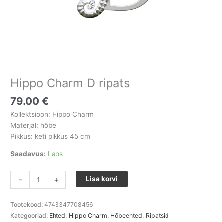
Hippo Charm D ripats
79.00
€
Kollektsioon: Hippo Charm
Materjal: hõbe
Pikkus: keti pikkus 45 cm
Saadavus:
Laos
-
+
Lisa korvi
Tootekood:
4743347708456
Kategooriad:
Ehted
,
Hippo Charm
,
Hõbeehted
,
Ripatsid