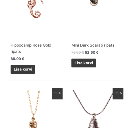
Hippocamp Rose Gold
Mini Dark Scarab ripats
ripats
75.00
€
52.50
€
89.00
€
Lisa korvi
Lisa korvi
Algne
Praegune
Algne
Praegune
-30%
-30%
hind
hind
hind
hind
oli:
on:
oli:
on:
95.00 €.
66.50 €.
79.00 €.
55.30 €.