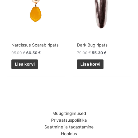
Narcissus Scarab ripats
Dark Bug ripats
95.00
€
66.50
€
79.00
€
55.30
€
Lisa korvi
Lisa korvi
Müügitingimused
Privaatsuspoliitika
Saatmine ja tagastamine
Hooldus