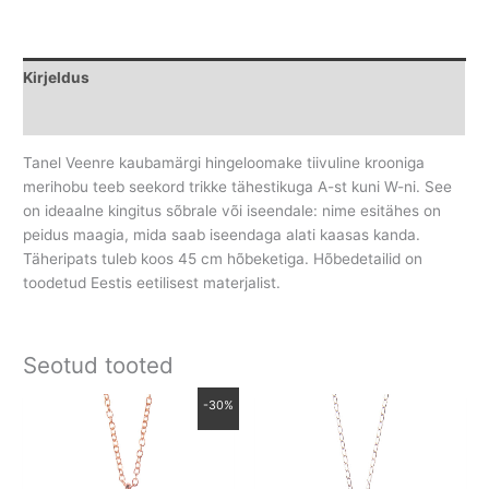
Kirjeldus
Lisainfo
Tanel Veenre kaubamärgi hingeloomake tiivuline krooniga
merihobu teeb seekord trikke tähestikuga A-st kuni W-ni. See
on ideaalne kingitus sõbrale või iseendale: nime esitähes on
peidus maagia, mida saab iseendaga alati kaasas kanda.
Täheripats tuleb koos 45 cm hõbeketiga. Hõbedetailid on
toodetud Eestis eetilisest materjalist.
Seotud tooted
Algne
Praegune
-30%
hind
hind
oli:
on:
95.00 €.
66.50 €.