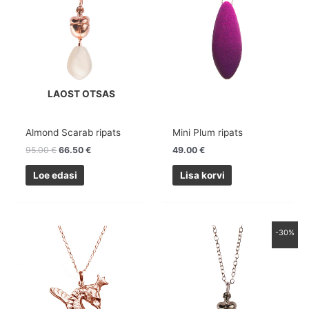
LAOST OTSAS
Almond Scarab ripats
Mini Plum ripats
95.00
€
66.50
€
49.00
€
Loe edasi
Lisa korvi
Algne
Praegune
-30%
hind
hind
oli:
on:
75.00 €.
52.50 €.