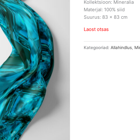
Kollektsioon: Mineralia
Materjal: 100% siid
Suurus: 83 × 83 cm
Laost otsas
Kategooriad:
Allahindlus
,
Mi