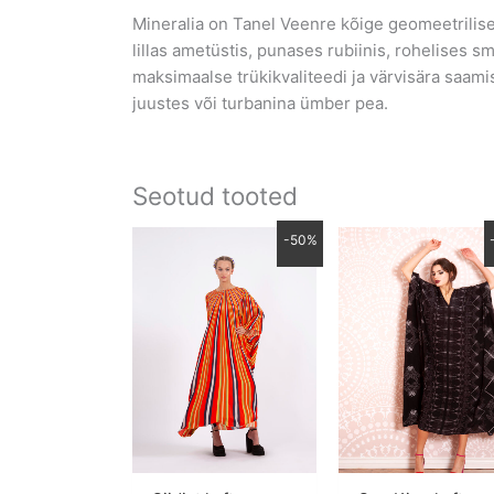
Mineralia on Tanel Veenre kõige geomeetrilisem
lillas ametüstis, punases rubiinis, rohelises s
maksimaalse trükikvaliteedi ja värvisära saam
juustes või turbanina ümber pea.
Seotud tooted
Algne
Praegune
Algne
-50%
hind
hind
hind
oli:
on:
oli:
690.00 €.
345.00 €.
690.00 €