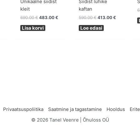
Unikaalne siidist
Siidist lühike
S
kleit
kaftan
6
690.00
€
483.00
€
590.00
€
413.00
€
Lisa korvi
Loe edasi
Privaatsuspoliitika
Saatmine ja tagastamine
Hooldus
Erit
© 2026 Tanel Veenre | Õhuloss OÜ