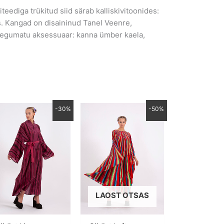
eediga trükitud siid särab kalliskivitoonides:
sis. Kangad on disaininud Tanel Veenre,
 aegumatu aksessuaar: kanna ümber kaela,
Algne
Praegune
Algne
Praegune
-30%
-50%
hind
hind
hind
hind
oli:
on:
oli:
on:
690.00 €.
483.00 €.
690.00 €.
345.00 €.
LAOST OTSAS