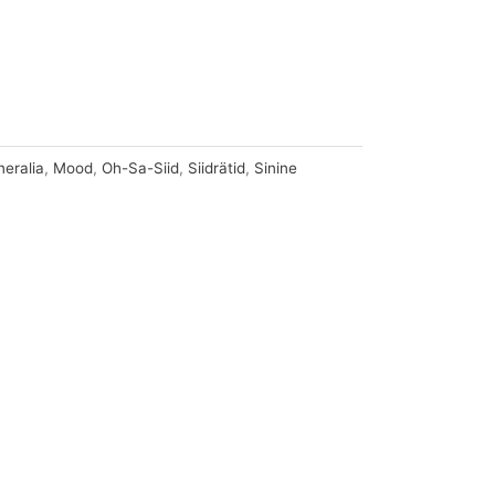
neralia
,
Mood
,
Oh-Sa-Siid
,
Siidrätid
,
Sinine