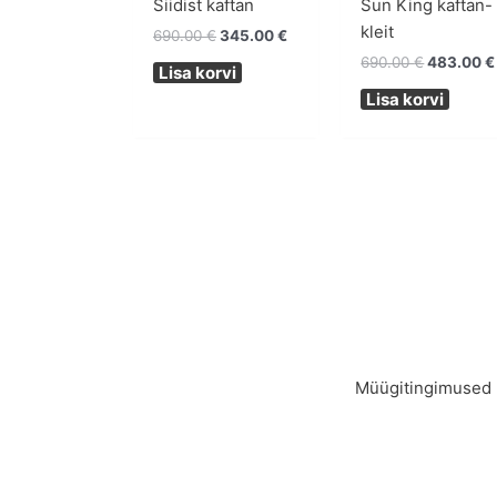
Siidist kaftan
Sun King kaftan-
kleit
690.00
€
345.00
€
690.00
€
483.00
€
Lisa korvi
Lisa korvi
Müügitingimused