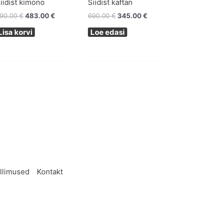
iidist kimono
Siidist kaftan
90.00
€
483.00
€
690.00
€
345.00
€
Lisa korvi
Loe edasi
ellimused
Kontakt