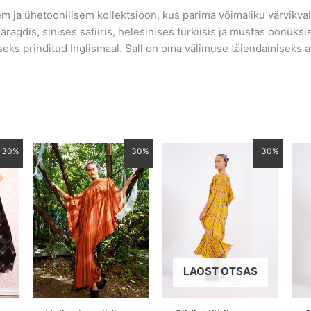
 ja ühetoonilisem kollektsioon, kus parima võimaliku värvikvalit
maragdis, sinises safiiris, helesinises türkiisis ja mustas oonük
iseks prinditud Inglismaal. Sall on oma välimuse täiendamiseks
Praegune
Algne
Praegune
Algne
Praegune
-30%
-30%
-30%
hind
hind
hind
hind
hind
on:
oli:
on:
oli:
on:
.
483.00 €.
690.00 €.
483.00 €.
590.00 €.
413.00 €.
LAOST OTSAS